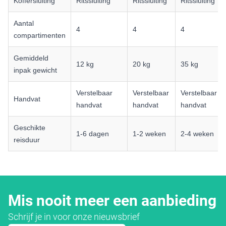
Koffersluiting
Ritssluiting
Ritssluiting
Ritssluiting
Aantal
4
4
4
compartimenten
Gemiddeld
12 kg
20 kg
35 kg
inpak gewicht
Verstelbaar
Verstelbaar
Verstelbaar
Handvat
handvat
handvat
handvat
Geschikte
1-6 dagen
1-2 weken
2-4 weken
reisduur
Mis nooit meer een aanbieding
Schrijf je in voor onze nieuwsbrief