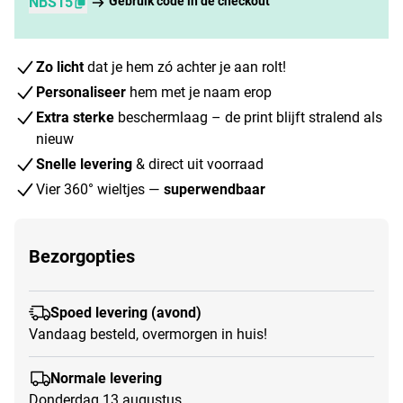
NBS15
Gebruik code in de checkout
Zo licht
dat je hem zó achter je aan rolt!
Personaliseer
hem met je naam erop
Extra sterke
beschermlaag – de print blijft stralend als
nieuw
Snelle levering
& direct uit voorraad
Vier 360° wieltjes —
superwendbaar
Bezorgopties
Spoed levering (avond)
Vandaag besteld, overmorgen in huis!
Normale levering
Donderdag 13 augustus