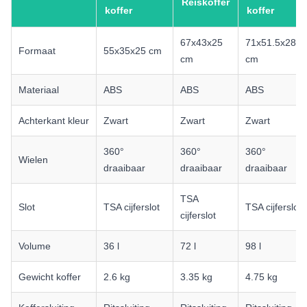
Reiskoffer
koffer
koffer
67x43x25
71x51.5x28
Formaat
55x35x25 cm
cm
cm
Materiaal
ABS
ABS
ABS
Achterkant kleur
Zwart
Zwart
Zwart
360°
360°
360°
Wielen
draaibaar
draaibaar
draaibaar
TSA
Slot
TSA cijferslot
TSA cijferslot
cijferslot
Volume
36 l
72 l
98 l
Gewicht koffer
2.6 kg
3.35 kg
4.75 kg