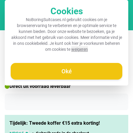
Cookies
Winkel
NoBoringSuitcases.nl gebruikt cookies om je
browserervaring te verbeteren en je optimale service te
kunnen bieden. Door onze website te bezoeken, ga je
Koffer met naam – Pietertje pinguïn
akkoord met het gebruik van cookies. Meer informatie vind je
in ons
cookiebeleid
. Je kunt ook hier je voorkeuren beheren
om cookies te
weigeren
☀️ ZOMERDEAL
Oké
Direct uit voorraad leverbaar
Tijdelijk: Tweede koffer €15 extra korting!