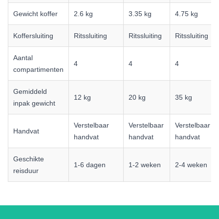
Gewicht koffer
2.6 kg
3.35 kg
4.75 kg
Koffersluiting
Ritssluiting
Ritssluiting
Ritssluiting
Aantal
4
4
4
compartimenten
Gemiddeld
12 kg
20 kg
35 kg
inpak gewicht
Verstelbaar
Verstelbaar
Verstelbaar
Handvat
handvat
handvat
handvat
Geschikte
1-6 dagen
1-2 weken
2-4 weken
reisduur