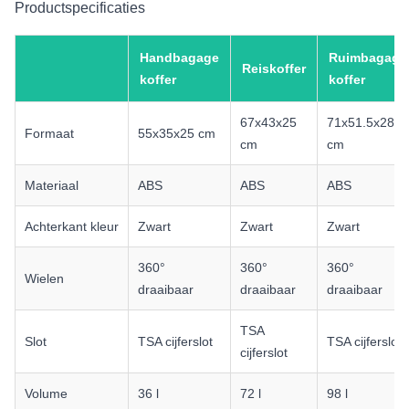
Productspecificaties
Handbagage
Ruimbagage
Reiskoffer
koffer
koffer
67x43x25
71x51.5x28
Formaat
55x35x25 cm
cm
cm
Materiaal
ABS
ABS
ABS
Achterkant kleur
Zwart
Zwart
Zwart
360°
360°
360°
Wielen
draaibaar
draaibaar
draaibaar
TSA
Slot
TSA cijferslot
TSA cijferslot
cijferslot
Volume
36 l
72 l
98 l