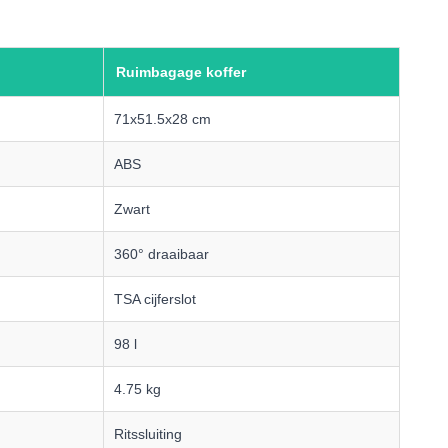
Ruimbagage koffer
71x51.5x28 cm
ABS
Zwart
360° draaibaar
TSA cijferslot
98 l
4.75 kg
Ritssluiting