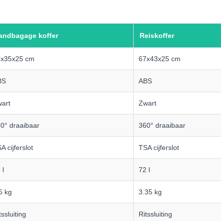
andbagage koffer
Reiskoffer
5x35x25 cm
67x43x25 cm
BS
ABS
art
Zwart
0° draaibaar
360° draaibaar
A cijferslot
TSA cijferslot
 l
72 l
6 kg
3.35 kg
tssluiting
Ritssluiting