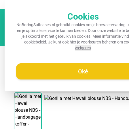
GRATIS verzending vanaf €45,-
Altijd een herkenbare koffer!
Cookies
NoBoringSuitcases.nl gebruikt cookies om je browserervaring t
en je optimale service te kunnen bieden. Door onze website te 
je akkoord met het gebruik van cookies. Meer informatie vind 
cookiebeleid
. Je kunt ook hier je voorkeuren beheren om co
weigeren
Koffers
Kinderkoffers
Handbagage koffers
R
Oké
/
Noboringsuitcases.nl
Koffer - Gorilla met Hawaii blouse