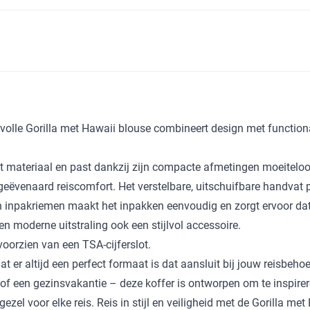
lvolle Gorilla met Hawaii blouse combineert design met functiona
t materiaal en past dankzij zijn compacte afmetingen moeiteloo
ngeëvenaard reiscomfort. Het verstelbare, uitschuifbare handvat 
n inpakriemen maakt het inpakken eenvoudig en zorgt ervoor dat
n moderne uitstraling ook een stijlvol accessoire.
voorzien van een TSA-cijferslot.
er altijd een perfect formaat is dat aansluit bij jouw reisbehoe
f een gezinsvakantie – deze koffer is ontworpen om te inspirer
el voor elke reis. Reis in stijl en veiligheid met de Gorilla met