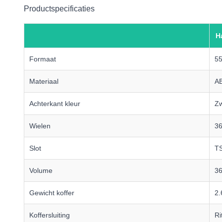
Productspecificaties
H
Formaat
5
Materiaal
A
Achterkant kleur
Zw
Wielen
36
Slot
TS
Volume
36
Gewicht koffer
2.
Koffersluiting
Ri