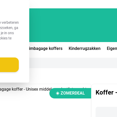
e verbeteren
bezoeken, ga
je in ons
okies te
eiskoffers
Ruimbagage koffers
Kinderrugzakken
Eigen
Koffer 
☀️ ZOMERDEAL