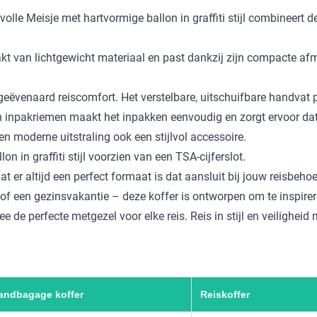
volle Meisje met hartvormige ballon in graffiti stijl combineert d
maakt van lichtgewicht materiaal en past dankzij zijn compacte 
ngeëvenaard reiscomfort. Het verstelbare, uitschuifbare handvat 
n inpakriemen maakt het inpakken eenvoudig en zorgt ervoor dat
n moderne uitstraling ook een stijlvol accessoire.
n in graffiti stijl voorzien van een TSA-cijferslot.
er altijd een perfect formaat is dat aansluit bij jouw reisbehoe
f een gezinsvakantie – deze koffer is ontworpen om te inspirer
e de perfecte metgezel voor elke reis. Reis in stijl en veiligheid 
andbagage koffer
Reiskoffer