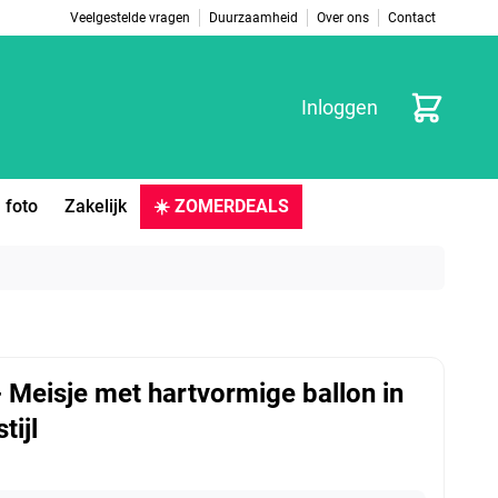
Veelgestelde vragen
Duurzaamheid
Over ons
Contact
Winkelwag
Inloggen
 foto
Zakelijk
☀️ ZOMERDEALS
- Meisje met hartvormige ballon in
stijl