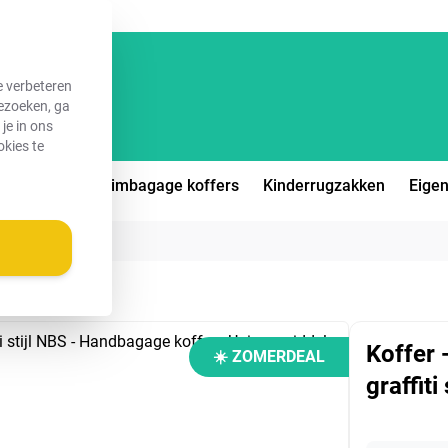
e verbeteren
bezoeken, ga
je in ons
okies te
eiskoffers
Ruimbagage koffers
Kinderrugzakken
Eigen
raffiti stijl
Koffer 
☀️ ZOMERDEAL
graffiti 