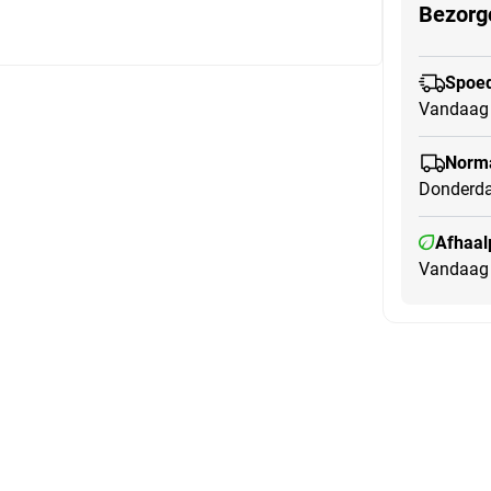
Bezorg
Spoed
Vandaag 
Norma
Donderda
Afhaal
Vandaag 