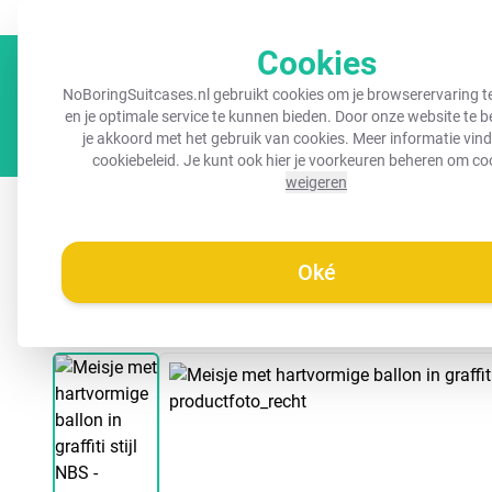
GRATIS verzending vanaf €45,-
Altijd een herkenbare koffer!
Cookies
NoBoringSuitcases.nl gebruikt cookies om je browserervaring t
en je optimale service te kunnen bieden. Door onze website te 
je akkoord met het gebruik van cookies. Meer informatie vind 
cookiebeleid
. Je kunt ook hier je voorkeuren beheren om co
weigeren
Koffers
Kinderkoffers
Handbagage koffers
R
Oké
/
Noboringsuitcases.nl
Koffer - Meisje met hartvormige ballon in g