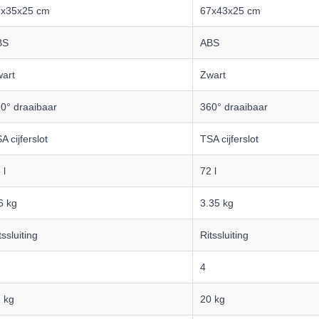
5x35x25 cm
67x43x25 cm
BS
ABS
art
Zwart
0° draaibaar
360° draaibaar
A cijferslot
TSA cijferslot
 l
72 l
6 kg
3.35 kg
tssluiting
Ritssluiting
4
 kg
20 kg