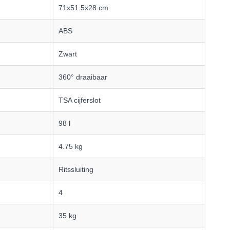
71x51.5x28 cm
ABS
Zwart
360° draaibaar
TSA cijferslot
98 l
4.75 kg
Ritssluiting
4
35 kg