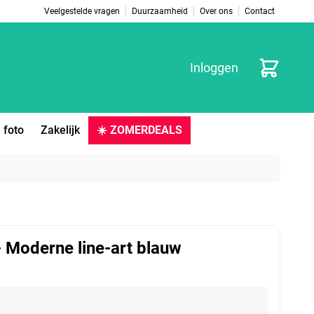
Veelgestelde vragen
Duurzaamheid
Over ons
Contact
Winkelwag
Inloggen
 foto
Zakelijk
☀️ ZOMERDEALS
- Moderne line-art blauw