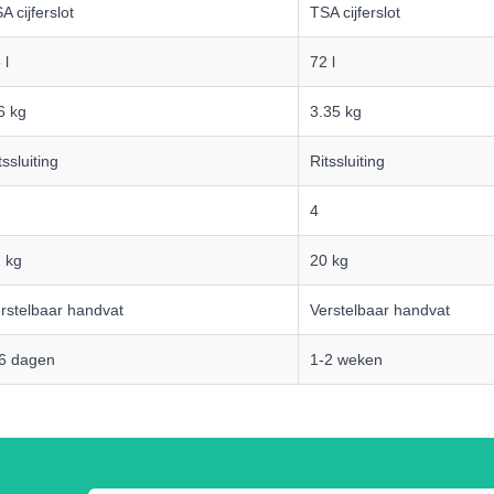
A cijferslot
TSA cijferslot
 l
72 l
6 kg
3.35 kg
tssluiting
Ritssluiting
4
 kg
20 kg
rstelbaar handvat
Verstelbaar handvat
6 dagen
1-2 weken