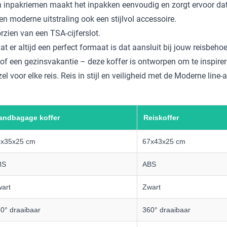
n inpakriemen maakt het inpakken eenvoudig en zorgt ervoor dat
n moderne uitstraling ook een stijlvol accessoire.
rzien van een TSA-cijferslot.
er altijd een perfect formaat is dat aansluit bij jouw reisbehoe
f een gezinsvakantie – deze koffer is ontworpen om te inspirer
voor elke reis. Reis in stijl en veiligheid met de Moderne line-a
andbagage koffer
Reiskoffer
5x35x25 cm
67x43x25 cm
BS
ABS
art
Zwart
0° draaibaar
360° draaibaar