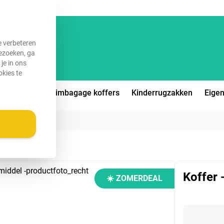
e verbeteren
bezoeken, ga
je in ons
okies te
eiskoffers
Ruimbagage koffers
Kinderrugzakken
Eigen
Koffer 
☀️ ZOMERDEAL