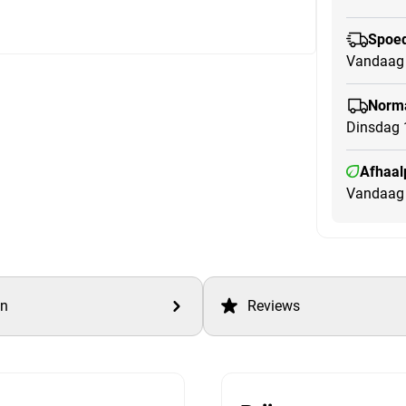
Spoed
Vandaag 
Norma
Dinsdag 
Afhaal
Vandaag 
en
Reviews