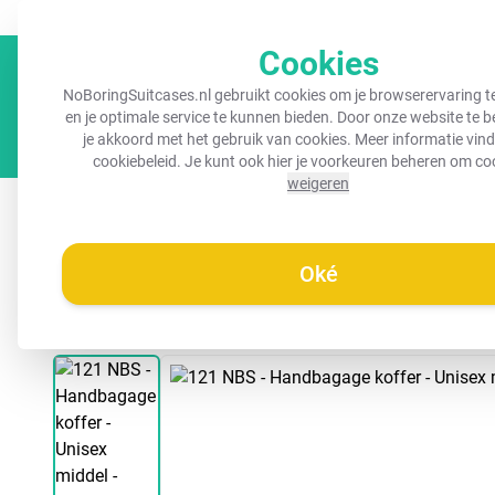
GRATIS verzending vanaf €45,-
Altijd een herkenbare koffer!
Cookies
NoBoringSuitcases.nl gebruikt cookies om je browserervaring t
en je optimale service te kunnen bieden. Door onze website te 
je akkoord met het gebruik van cookies. Meer informatie vind 
cookiebeleid
. Je kunt ook hier je voorkeuren beheren om co
weigeren
Koffers
Kinderkoffers
Handbagage koffers
R
Oké
/
Noboringsuitcases.nl
Koffer - Moderne line-art blauw