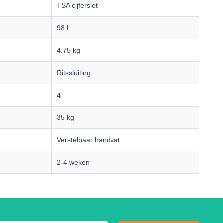
TSA cijferslot
98 l
4.75 kg
Ritssluiting
4
35 kg
Verstelbaar handvat
2-4 weken