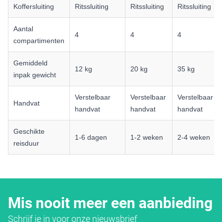
Koffersluiting
Ritssluiting
Ritssluiting
Ritssluiting
Aantal
4
4
4
compartimenten
Gemiddeld
12 kg
20 kg
35 kg
inpak gewicht
Verstelbaar
Verstelbaar
Verstelbaar
Handvat
handvat
handvat
handvat
Geschikte
1-6 dagen
1-2 weken
2-4 weken
reisduur
Mis nooit meer een aanbieding
Schrijf je in voor onze nieuwsbrief