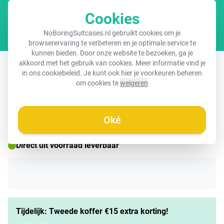
Cookies
Winkel
NoBoringSuitcases.nl gebruikt cookies om je
browserervaring te verbeteren en je optimale service te
kunnen bieden. Door onze website te bezoeken, ga je
Koffer - Moderne line-art zwart
akkoord met het gebruik van cookies. Meer informatie vind je
in ons
cookiebeleid
. Je kunt ook hier je voorkeuren beheren
om cookies te
weigeren
☀️ ZOMERDEAL
Oké
Direct uit voorraad leverbaar
Tijdelijk: Tweede koffer €15 extra korting!