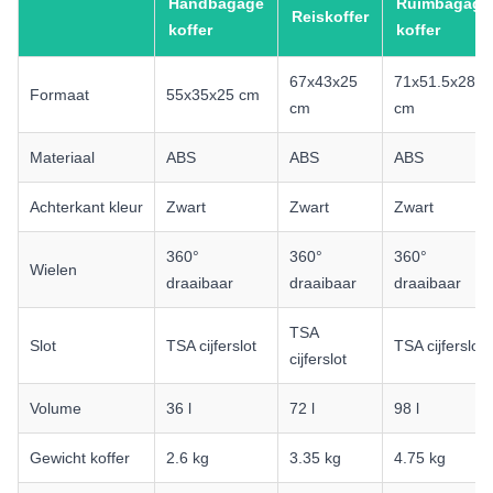
Handbagage
Ruimbagage
Reiskoffer
koffer
koffer
67x43x25
71x51.5x28
Formaat
55x35x25 cm
cm
cm
Materiaal
ABS
ABS
ABS
Achterkant kleur
Zwart
Zwart
Zwart
360°
360°
360°
Wielen
draaibaar
draaibaar
draaibaar
TSA
Slot
TSA cijferslot
TSA cijferslot
cijferslot
Volume
36 l
72 l
98 l
Gewicht koffer
2.6 kg
3.35 kg
4.75 kg