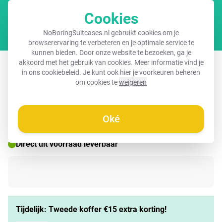
Cookies
Winkel
NoBoringSuitcases.nl gebruikt cookies om je
browserervaring te verbeteren en je optimale service te
kunnen bieden. Door onze website te bezoeken, ga je
Koffer - Oranje stippen patroon
akkoord met het gebruik van cookies. Meer informatie vind je
in ons
cookiebeleid
. Je kunt ook hier je voorkeuren beheren
om cookies te
weigeren
☀️ ZOMERDEAL
Oké
Direct uit voorraad leverbaar
Tijdelijk: Tweede koffer €15 extra korting!