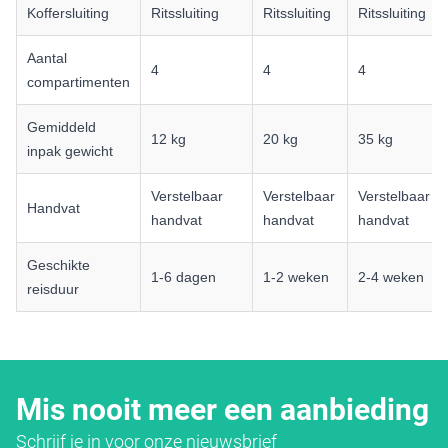
Koffersluiting
Ritssluiting
Ritssluiting
Ritssluiting
Aantal
4
4
4
compartimenten
Gemiddeld
12 kg
20 kg
35 kg
inpak gewicht
Verstelbaar
Verstelbaar
Verstelbaar
Handvat
handvat
handvat
handvat
Geschikte
1-6 dagen
1-2 weken
2-4 weken
reisduur
Mis nooit meer een aanbieding
Schrijf je in voor onze nieuwsbrief