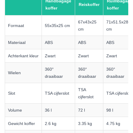
Handbagage
Ruimbagage
Reiskoffer
koffer
koffer
67x43x25
71x51.5x28
Formaat
55x35x25 cm
cm
cm
Materiaal
ABS
ABS
ABS
Achterkant kleur
Zwart
Zwart
Zwart
360°
360°
360°
Wielen
draaibaar
draaibaar
draaibaar
TSA
Slot
TSA cijferslot
TSA cijferslot
cijferslot
Volume
36 l
72 l
98 l
Gewicht koffer
2.6 kg
3.35 kg
4.75 kg