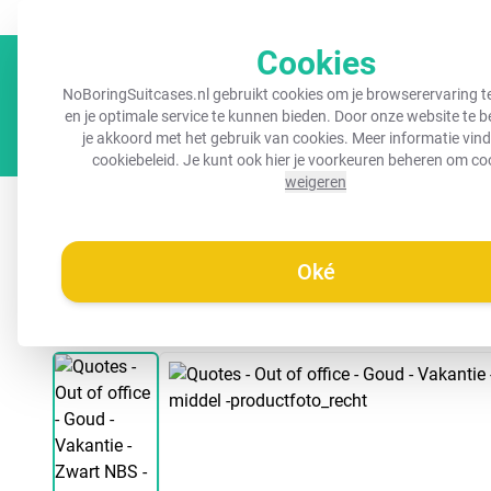
GRATIS verzending vanaf €45,-
Altijd een herkenbare koffer!
Cookies
NoBoringSuitcases.nl gebruikt cookies om je browserervaring t
en je optimale service te kunnen bieden. Door onze website te 
je akkoord met het gebruik van cookies. Meer informatie vind 
cookiebeleid
. Je kunt ook hier je voorkeuren beheren om co
weigeren
Koffers
Kinderkoffers
Handbagage koffers
R
Oké
/
Noboringsuitcases.nl
Koffer - Quotes - Out of office - Goud - V