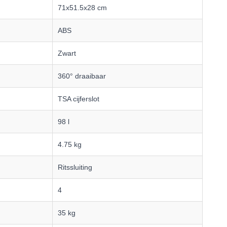
71x51.5x28 cm
ABS
Zwart
360° draaibaar
TSA cijferslot
98 l
4.75 kg
Ritssluiting
4
35 kg