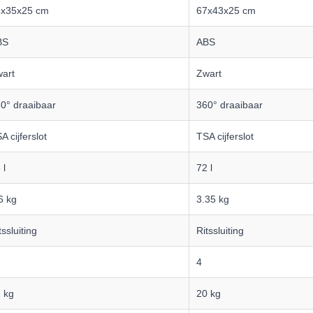
5x35x25 cm
67x43x25 cm
BS
ABS
art
Zwart
0° draaibaar
360° draaibaar
A cijferslot
TSA cijferslot
 l
72 l
6 kg
3.35 kg
tssluiting
Ritssluiting
4
 kg
20 kg