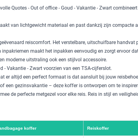
volle Quotes - Out of office - Goud - Vakantie - Zwart combineert
gemaakt van lichtgewicht materiaal en past dankzij zijn compact
ngeëvenaard reiscomfort. Het verstelbare, uitschuifbare handvat 
n inpakriemen maakt het inpakken eenvoudig en zorgt ervoor dat
n moderne uitstraling ook een stijlvol accessoire.
ud - Vakantie - Zwart voorzien van een TSA-cijferslot.
er altijd een perfect formaat is dat aansluit bij jouw reisbehoe
f een gezinsvakantie – deze koffer is ontworpen om te inspirer
mee de perfecte metgezel voor elke reis. Reis in stijl en veilighe
andbagage koffer
Reiskoffer