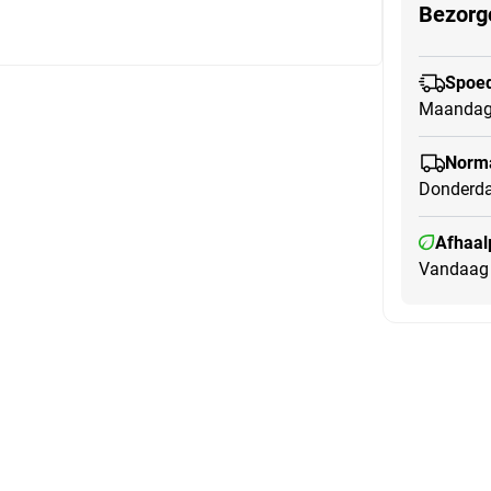
Bezorg
Spoed
Maandag
Norma
Donderda
Afhaal
Vandaag 