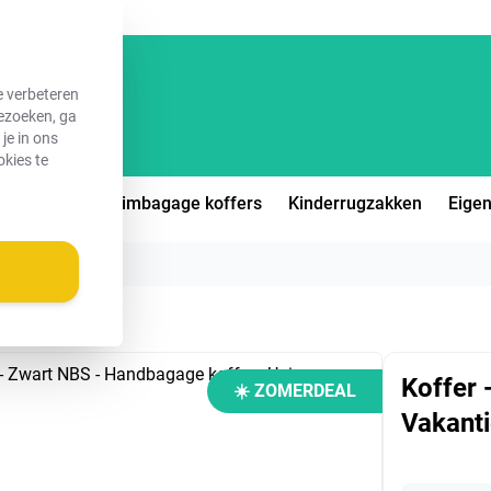
e verbeteren
bezoeken, ga
je in ons
okies te
eiskoffers
Ruimbagage koffers
Kinderrugzakken
Eigen
akantie - Zwart
Koffer 
☀️ ZOMERDEAL
Vakanti