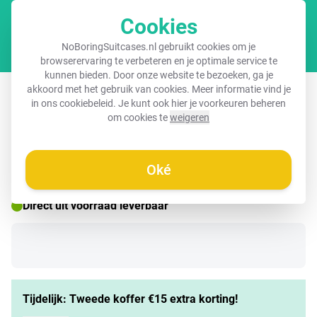
Cookies
Winkel
NoBoringSuitcases.nl gebruikt cookies om je
browserervaring te verbeteren en je optimale service te
kunnen bieden. Door onze website te bezoeken, ga je
Koffer - Travel More, Worry Less
akkoord met het gebruik van cookies. Meer informatie vind je
in ons
cookiebeleid
. Je kunt ook hier je voorkeuren beheren
om cookies te
weigeren
☀️ ZOMERDEAL
Oké
Direct uit voorraad leverbaar
Tijdelijk: Tweede koffer €15 extra korting!