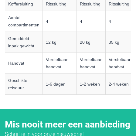
Koffersluiting
Ritssluiting
Ritssluiting
Ritssluiting
Aantal
4
4
4
compartimenten
Gemiddeld
12 kg
20 kg
35 kg
inpak gewicht
Verstelbaar
Verstelbaar
Verstelbaar
Handvat
handvat
handvat
handvat
Geschikte
1-6 dagen
1-2 weken
2-4 weken
reisduur
Mis nooit meer een aanbieding
Schrijf je in voor onze nieuwsbrief