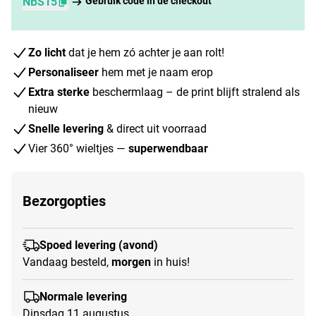
NBS15
Gebruik code in de checkout
Zo licht
dat je hem zó achter je aan rolt!
Personaliseer
hem met je naam erop
Extra sterke
beschermlaag – de print blijft stralend als
nieuw
Snelle levering
& direct uit voorraad
Vier 360° wieltjes —
superwendbaar
Bezorgopties
Spoed levering (avond)
Vandaag besteld,
morgen
in huis!
Normale levering
Dinsdag 11 augustus