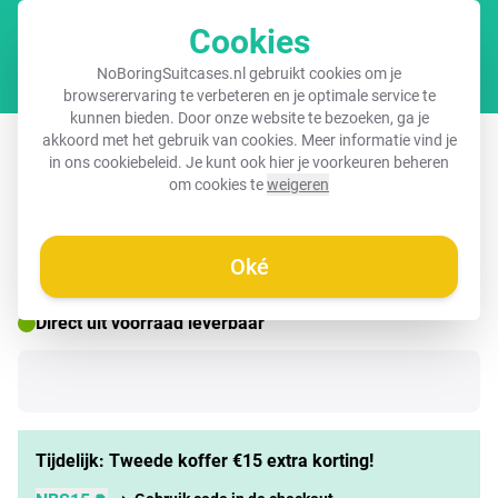
Cookies
Winkel
NoBoringSuitcases.nl gebruikt cookies om je
browserervaring te verbeteren en je optimale service te
kunnen bieden. Door onze website te bezoeken, ga je
Koffer met naam – Zandsloper
akkoord met het gebruik van cookies. Meer informatie vind je
in ons
cookiebeleid
. Je kunt ook hier je voorkeuren beheren
om cookies te
weigeren
☀️ ZOMERDEAL
Oké
Direct uit voorraad leverbaar
Tijdelijk: Tweede koffer €15 extra korting!