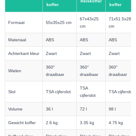
Reiskoffer
koffer
koffer
67x43x25
71x51.5x28
Formaat
55x35x25 cm
cm
cm
Materiaal
ABS
ABS
ABS
Achterkant kleur
Zwart
Zwart
Zwart
360°
360°
360°
Wielen
draaibaar
draaibaar
draaibaar
TSA
Slot
TSA cijferslot
TSA cijferslot
cijferslot
Volume
36 l
72 l
98 l
Gewicht koffer
2.6 kg
3.35 kg
4.75 kg