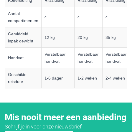
Koffersluiting
Ritssluiting
Ritssluiting
Ritssluiting
Aantal
4
4
4
compartimenten
Gemiddeld
12 kg
20 kg
35 kg
inpak gewicht
Verstelbaar
Verstelbaar
Verstelbaar
Handvat
handvat
handvat
handvat
Geschikte
1-6 dagen
1-2 weken
2-4 weken
reisduur
Mis nooit meer een aanbieding
Schrijf je in voor onze nieuwsbrief