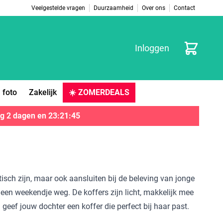
Veelgestelde vragen
Duurzaamheid
Over ons
Contact
Winkelwag
Inloggen
 foto
Zakelijk
☀️ ZOMERDEALS
g
2 dagen
en
23
:
21
:
45
ktisch zijn, maar ook aansluiten bij de beleving van jonge
of een weekendje weg. De koffers zijn licht, makkelijk mee
eef jouw dochter een koffer die perfect bij haar past.