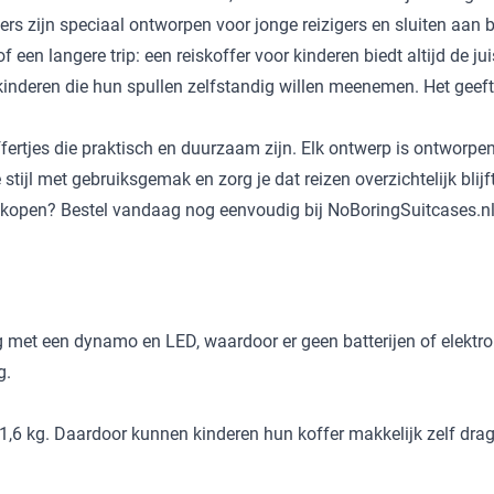
fers zijn speciaal ontworpen voor jonge reizigers en sluiten aan 
of een langere trip: een reiskoffer voor kinderen biedt altijd de
r kinderen die hun spullen zelfstandig willen meenemen. Het geef
offertjes die praktisch en duurzaam zijn. Elk ontwerp is ontwor
tijl met gebruiksgemak en zorg je dat reizen overzichtelijk blijft
er kopen? Bestel vandaag nog eenvoudig bij NoBoringSuitcases.nl 
 met een dynamo en LED, waardoor er geen batterijen of elektroni
g.
1,6 kg. Daardoor kunnen kinderen hun koffer makkelijk zelf drage