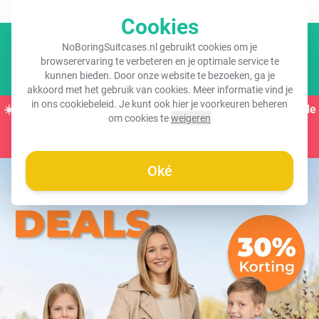
GRATIS verzending vanaf €45,-
Cookies
NoBoringSuitcases.nl gebruikt cookies om je
Winkel
browserervaring te verbeteren en je optimale service te
kunnen bieden. Door onze website te bezoeken, ga je
akkoord met het gebruik van cookies. Meer informatie vind je
in ons
cookiebeleid
. Je kunt ook hier je voorkeuren beheren
☀️
FLASH ZOMERDEALS:
Claim nu
30% korting
op het gehele
om cookies te
weigeren
assortiment! ☀️
Nog
3 dagen
en
12
:
28
:
33
Oké